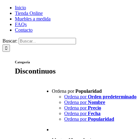
Inicio
Tienda Online
Muebles a medida
FAQs
Contacto
Buscar:
Categoría
Discontinuos
Ordena por
Popularidad
Ordena por
Orden predeterminado
Ordena por
Nombre
Ordena por
Precio
Ordena por
Fecha
Ordena por
Popularidad